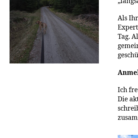
„langs
Als Ih
Expert
Tag. A
gemein
geschü
Anme
Ich fr
Die ak
schrei
zusam