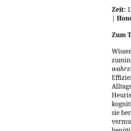
Zeit:
1
|
Hono
Zum 
Wissen
zumind
wahrz
Effizi
Alltag
Heuris
kognit
sie be
vermut
benöti