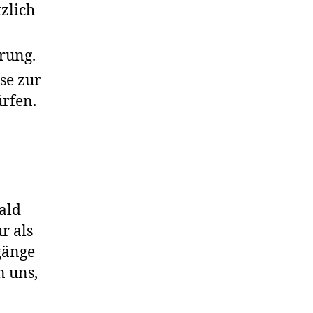
zlich
rung.
se zur
ürfen.
ald
r als
gänge
n uns,