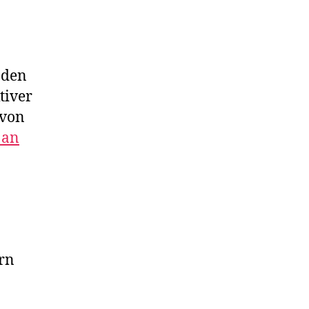
nden
tiver
 von
 an
ern