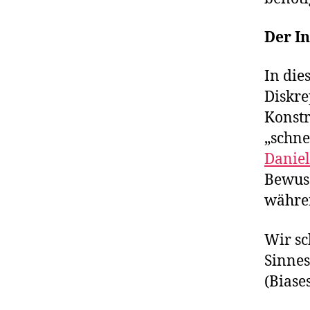
Der In
In die
Diskre
Konstr
„schn
Danie
Bewuss
währen
Wir sc
Sinnes
(Biase