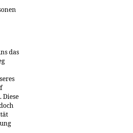
sonen
uns das
eg
seres
f
. Diese
 doch
tät
rung