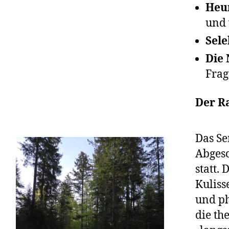
Heur
und 
Sel
Die 
Frag
Der 
Das Se
Abgesc
statt.
Kuliss
und ph
die th