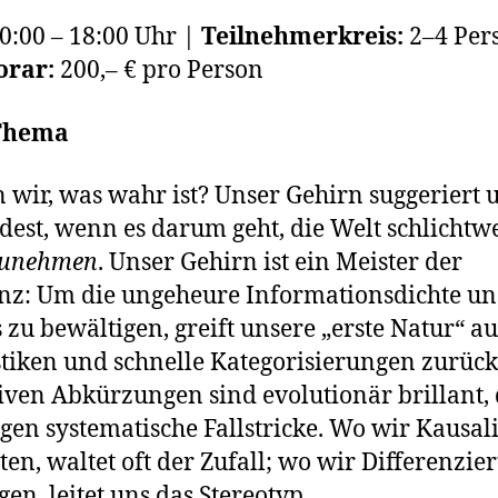
0:00 – 18:00 Uhr |
Teilnehmerkreis:
2–4 Per
rar:
200,– € pro Person
Thema
 wir, was wahr ist? Unser Gehirn suggeriert 
est, wenn es darum geht, die Welt schlichtw
unehmen
. Unser Gehirn ist ein Meister der
enz: Um die ungeheure Informationsdichte un
s zu bewältigen, greift unsere „erste Natur“ au
tiken und schnelle Kategorisierungen zurück
iven Abkürzungen sind evolutionär brillant,
rgen systematische Fallstricke. Wo wir Kausali
en, waltet oft der Zufall; wo wir Differenzie
gen, leitet uns das Stereotyp.