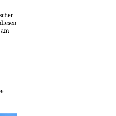
ischer
 diesen
e am
pe