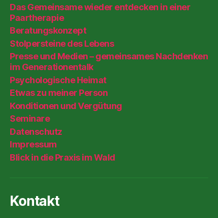
Das Gemeinsame wieder entdecken in einer
o
p
m
Paartherapie
o
p
Beratungskonzept
k
Stolpersteine des Lebens
Presse und Medien – gemeinsames Nachdenken
im Generationentalk
Psychologische Heimat
Etwas zu meiner Person
Konditionen und Vergütung
Seminare
Datenschutz
Impressum
Blick in die Praxis im Wald
Kontakt