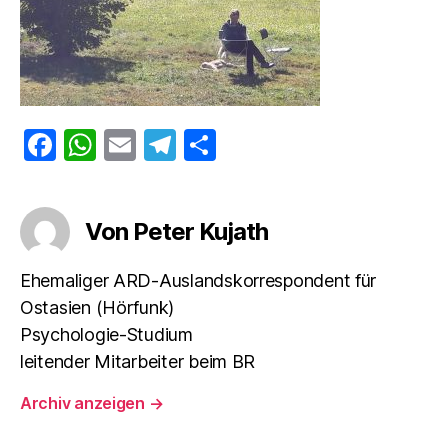
F
W
E
T
T
a
h
m
el
ei
c
at
ai
e
le
Von Peter Kujath
e
s
l
gr
n
b
A
a
Ehemaliger ARD-Auslandskorrespondent für
o
p
m
Ostasien (Hörfunk)
o
p
Psychologie-Studium
k
leitender Mitarbeiter beim BR
Archiv anzeigen
→