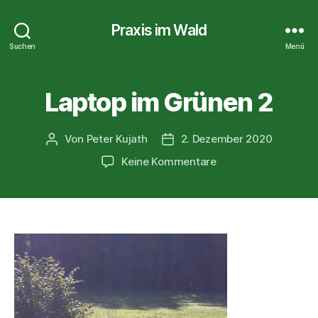
Praxis im Wald
Suchen
Menü
Laptop im Grünen 2
Von
Peter Kujath
2. Dezember 2020
Beitragsautor
Veröffentlichungsdatum
zu
Keine Kommentare
Laptop
im
Grünen
2