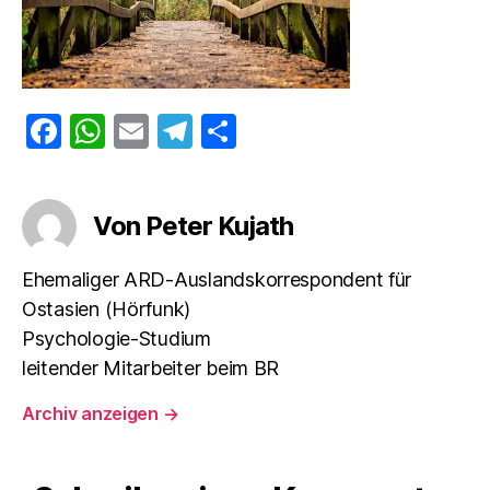
F
W
E
T
T
a
h
m
el
ei
c
at
ai
e
le
Von Peter Kujath
e
s
l
gr
n
b
A
a
Ehemaliger ARD-Auslandskorrespondent für
o
p
m
Ostasien (Hörfunk)
o
p
Psychologie-Studium
k
leitender Mitarbeiter beim BR
Archiv anzeigen
→