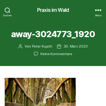
Praxis im Wald
Suchen
Menü
away-3024773_1920
Von
Peter Kujath
30. März 2020
Beitragsautor
Veröffentlichungsdatum
zu
Keine Kommentare
away-
3024773_1920