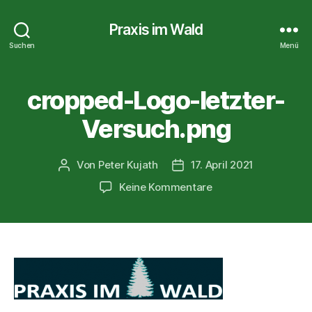
Praxis im Wald
Suchen
Menü
cropped-Logo-letzter-
Versuch.png
Von
Peter Kujath
17. April 2021
Beitragsautor
Veröffentlichungsdatum
zu
Keine Kommentare
cropped-
Logo-
letzter-
Versuch.png