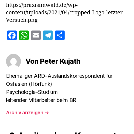
https://praxisimwald.de/wp-
content/uploads/2021/04/cropped-Logo-letzter-
Versuch.png
F
W
E
T
T
a
h
m
el
ei
c
at
ai
e
le
Von Peter Kujath
e
s
l
gr
n
b
A
a
Ehemaliger ARD-Auslandskorrespondent für
o
p
m
Ostasien (Hörfunk)
o
p
Psychologie-Studium
k
leitender Mitarbeiter beim BR
Archiv anzeigen
→