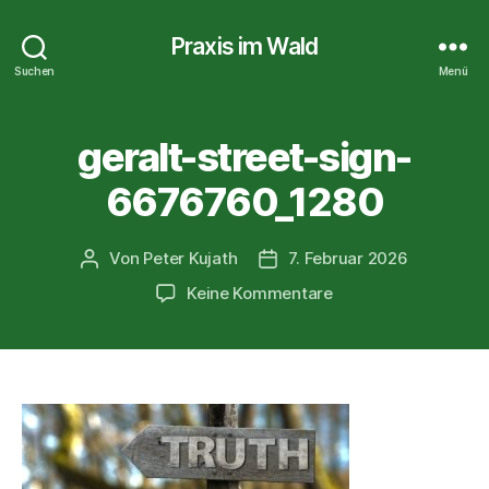
Praxis im Wald
Suchen
Menü
geralt-street-sign-
6676760_1280
Von
Peter Kujath
7. Februar 2026
Beitragsautor
Veröffentlichungsdatum
zu
Keine Kommentare
geralt-
street-
sign-
6676760_1280