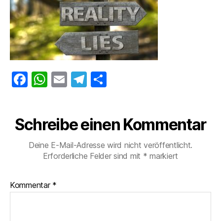
F
W
E
T
T
a
h
m
el
ei
c
at
ai
e
le
Schreibe einen Kommentar
e
s
l
gr
n
b
A
a
Deine E-Mail-Adresse wird nicht veröffentlicht.
o
p
m
Erforderliche Felder sind mit
*
markiert
o
p
Kommentar
k
*