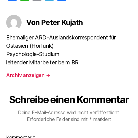
a
h
m
el
ei
c
at
ai
e
le
Von Peter Kujath
e
s
l
gr
n
b
A
a
Ehemaliger ARD-Auslandskorrespondent für
o
p
m
Ostasien (Hörfunk)
o
p
Psychologie-Studium
k
leitender Mitarbeiter beim BR
Archiv anzeigen
→
Schreibe einen Kommentar
Deine E-Mail-Adresse wird nicht veröffentlicht.
Erforderliche Felder sind mit
*
markiert
Kommentar
*