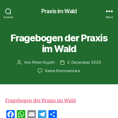
Praxis im Wald
Suchen
Menü
Fragebogen der Praxis
im Wald
Von
Peter Kujath
2. Dezember 2020
Beitragsautor
Veröffentlichungsdatum
zu
Keine Kommentare
Fragebogen
der
Praxis
im
Wald
Fragebogen der Praxis im Wald
F
W
E
T
T