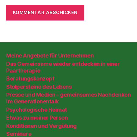
Meine Angebote für Unternehmen
Das Gemeinsame wieder entdecken in einer
Paartherapie
Beratungskonzept
Stolpersteine des Lebens
Presse und Medien – gemeinsames Nachdenken
im Generationentalk
Psychologische Heimat
Etwas zu meiner Person
Konditionen und Vergütung
Seminare