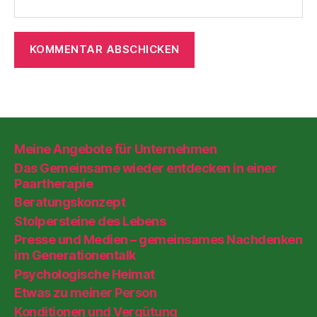
Meine Angebote für Unternehmen
Das Gemeinsame wieder entdecken in einer
Paartherapie
Beratungskonzept
Stolpersteine des Lebens
Presse und Medien – gemeinsames Nachdenken
im Generationentalk
Psychologische Heimat
Etwas zu meiner Person
Konditionen und Vergütung