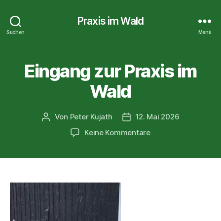
Praxis im Wald
Suchen
Menü
Eingang zur Praxis im
Wald
Von
Peter Kujath
12. Mai 2026
Beitragsautor
Veröffentlichungsdatum
zu
Keine Kommentare
Eingang
zur
Praxis
im
Wald