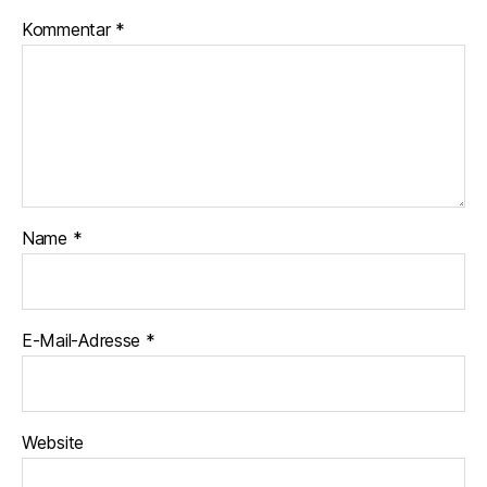
o
p
Kommentar
k
*
Name
*
E-Mail-Adresse
*
Website