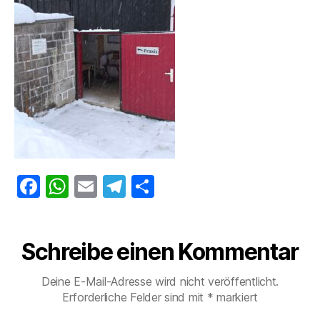
F
W
E
T
T
a
h
m
el
ei
c
at
ai
e
le
Schreibe einen Kommentar
e
s
l
gr
n
b
A
a
Deine E-Mail-Adresse wird nicht veröffentlicht.
o
p
m
Erforderliche Felder sind mit
*
markiert