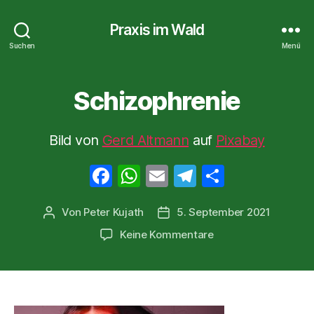
Praxis im Wald
Suchen
Menü
Schizophrenie
Bild von
Gerd Altmann
auf
Pixabay
F
W
E
T
T
a
h
m
el
ei
Von
Peter Kujath
5. September 2021
Beitragsautor
Veröffentlichungsdatum
c
at
ail
e
le
zu
Keine Kommentare
e
s
gr
n
Schizophrenie
b
A
a
o
p
m
o
p