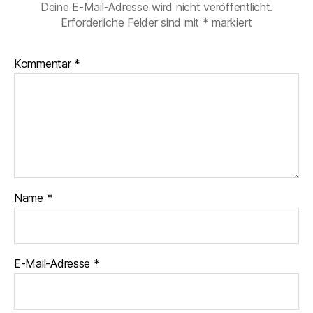
b
A
a
Deine E-Mail-Adresse wird nicht veröffentlicht.
o
p
m
Erforderliche Felder sind mit
*
markiert
o
p
Kommentar
k
*
Name
*
E-Mail-Adresse
*